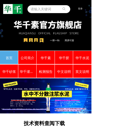
登录
ꄙ
首页
公司简介
华千素
华千胶
华千水泥
华千砂浆
华千灌浆料
检测报告
中文说明
英文说明
技术资料查阅下载