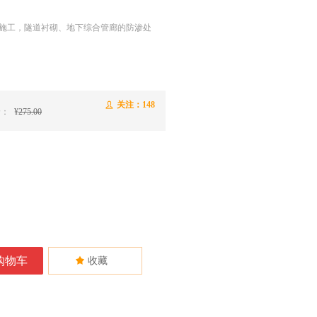
施工，隧道衬砌、地下综合管廊的防渗处
关注：
148
ꄑ
价：
¥
275.00
购物车
끄
收藏