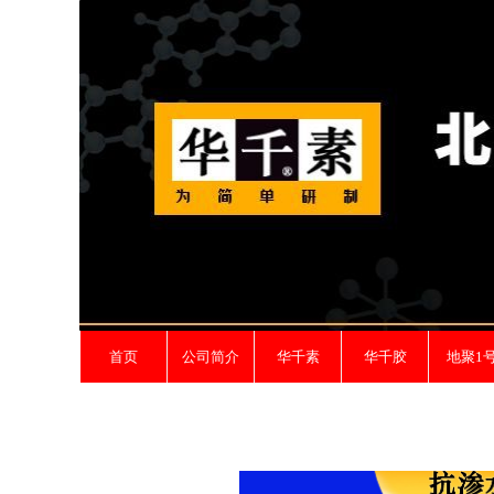
首页
公司简介
华千素
华千胶
地聚1
Control Render Error!ControlType:productSl