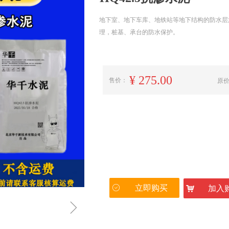
地下室、地下车库、地铁站等地下结构的防水层
理，桩基、承台的防水保护。
¥
275.00
售价：
原
ꄗ
立即购买
낙
加入
ꁇ