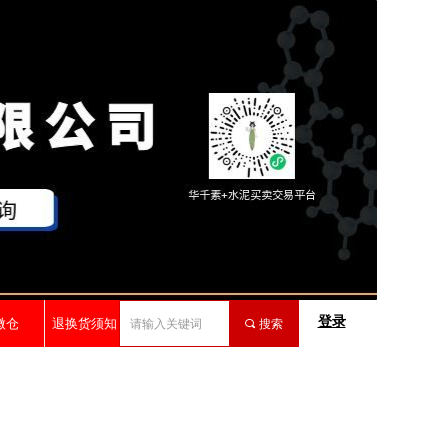
登录
微仓
退换货须知
끠
搜索
e:productSlideBind Error:未将对象引用设置到对象的实例。