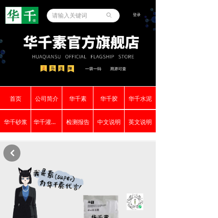
登录
ꄙ
首页
公司简介
华千素
华千胶
华千水泥
华千砂浆
华千灌浆料
检测报告
中文说明
英文说明
낒