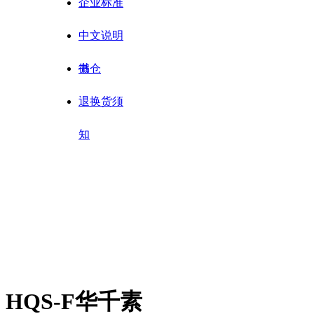
企业标准
中文说明
书
微仓
退换货须
知
HQS-F华千素