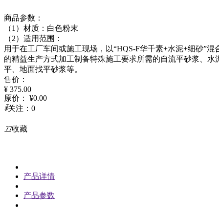
商品参数：
（1）材质：白色粉末
（2）适用范围：
用于在工厂车间或施工现场，以“HQS-F华千素+水泥+细砂”混
的精益生产方式加工制备特殊施工要求所需的自流平砂浆、水
平、地面找平砂浆等。
售价：
¥
375.00
原价：
¥
0.00
ꄑ
关注：
0
끄
收藏
产品详情
产品参数