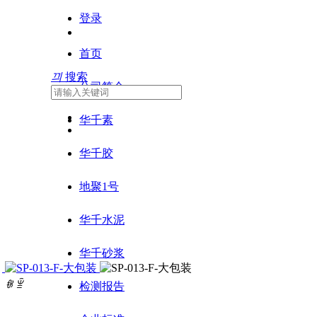
登录
首页
끠
搜索
公司简介
华千素
华千胶
地聚1号
华千水泥
华千砂浆
ꁆ
ꁇ
检测报告