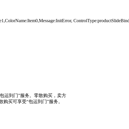
yle1,ColorName:Item0,Message:InitError, ControlType:productSlid
“包运到门”服务。零散购买，卖方
散购买可享受“包运到门”服务。