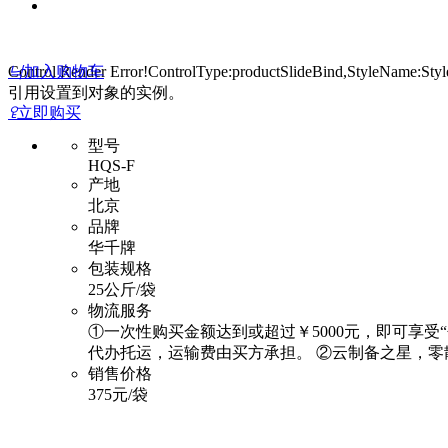
Control Render Error!ControlType:productSlideBind,StyleName:St
낙
加入购物车
引用设置到对象的实例。
ꄗ
立即购买
型号
HQS-F
产地
北京
品牌
华千牌
包装规格
25公斤/袋
物流服务
①一次性购买金额达到或超过￥5000元，即可享受
代办托运，运输费由买方承担。 ②云制备之星，零
销售价格
375元/袋