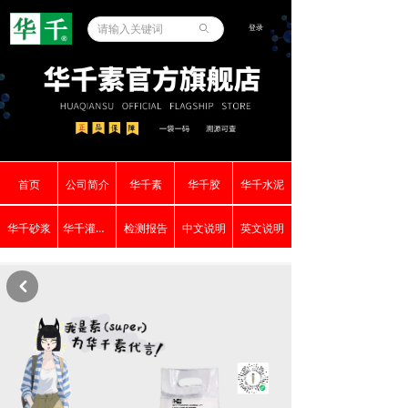
登录
ꄙ
首页
公司简介
华千素
华千胶
华千水泥
华千砂浆
华千灌浆料
检测报告
中文说明
英文说明
낒